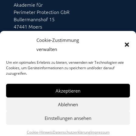
Akademie für
Perimeter Protection GbR
Bullermannshof 15
47441 Moers
Telefon: +49 2841 9817815
Cookie-Zustimmung
Fax: +49 2841 8837495
verwalten
Teilnahmebedingungen
$
Um ein optimales Erlebnis zu bieten, verwenden wir Technologien wie
Impressum
$
Cookies, um Geräteinformationen zu speichern und/oder darauf
Datenschutzerklärung
$
zuzugreifen.
Cookie-Hinweis
$
Akzeptieren
Ablehnen
Einstellungen ansehen
©2023 – AfPP-Seminare / Design by
mojoki
Cookie-Hinweis
Datenschutzerklärung
Impressum
Powered by WordPress and Divi Theme